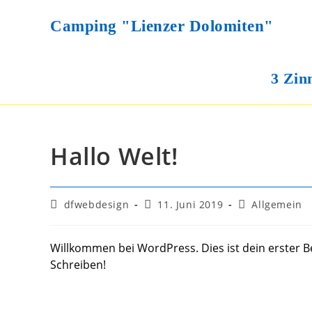
Zum
Inhalt
Camping "Lienzer Dolomiten"
springen
3 Zin
Hallo Welt!
Beitrags-
Beitrag
Beitrags-
dfwebdesign
11. Juni 2019
Allgemein
Autor:
veröffentlicht:
Kategorie:
Willkommen bei WordPress. Dies ist dein erster B
Schreiben!